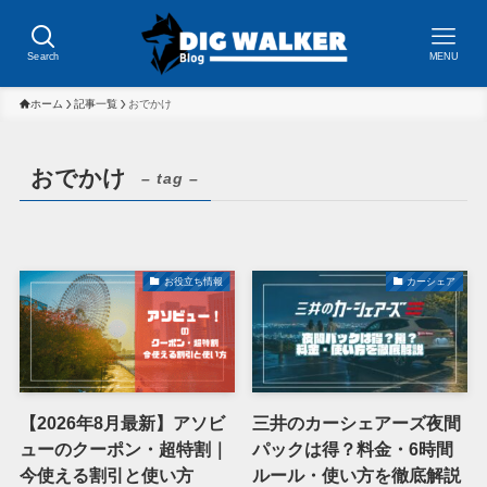
Search
MENU
ホーム
記事一覧
おでかけ
おでかけ
– tag –
お役立ち情報
カーシェア
【2026年8月最新】アソビ
三井のカーシェアーズ夜間
ューのクーポン・超特割｜
パックは得？料金・6時間
今使える割引と使い方
ルール・使い方を徹底解説