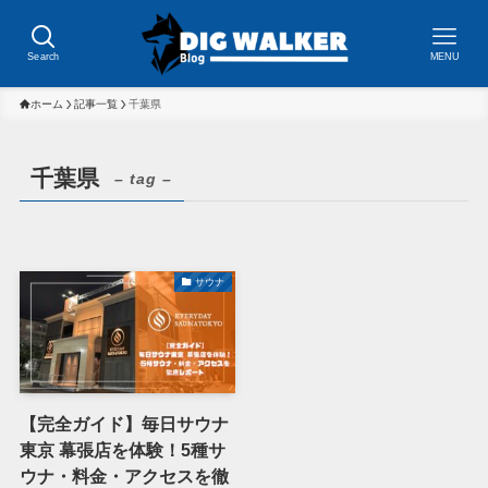
Search
MENU
ホーム
記事一覧
千葉県
千葉県
– tag –
サウナ
【完全ガイド】毎日サウナ
東京 幕張店を体験！5種サ
ウナ・料金・アクセスを徹