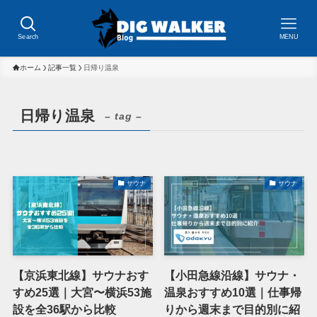
Search
MENU
ホーム
記事一覧
日帰り温泉
日帰り温泉
– tag –
サウナ
サウナ
【京浜東北線】サウナおす
【小田急線沿線】サウナ・
すめ25選｜大宮〜横浜53施
温泉おすすめ10選｜仕事帰
設を全36駅から比較
りから週末まで目的別に紹