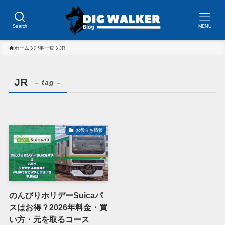
Search
MENU
ホーム
記事一覧
JR
JR
– tag –
お役立ち情報
のんびりホリデーSuicaパ
スはお得？2026年料金・買
い方・元を取るコース